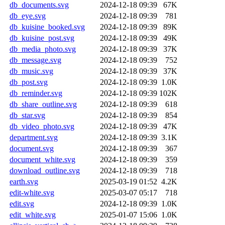
db_documents.svg
2024-12-18 09:39
67K
db_eye.svg
2024-12-18 09:39
781
db_kuisine_booked.svg
2024-12-18 09:39
89K
db_kuisine_post.svg
2024-12-18 09:39
49K
db_media_photo.svg
2024-12-18 09:39
37K
db_message.svg
2024-12-18 09:39
752
db_music.svg
2024-12-18 09:39
37K
db_post.svg
2024-12-18 09:39
1.0K
db_reminder.svg
2024-12-18 09:39
102K
db_share_outline.svg
2024-12-18 09:39
618
db_star.svg
2024-12-18 09:39
854
db_video_photo.svg
2024-12-18 09:39
47K
department.svg
2024-12-18 09:39
3.1K
document.svg
2024-12-18 09:39
367
document_white.svg
2024-12-18 09:39
359
download_outline.svg
2024-12-18 09:39
718
earth.svg
2025-03-19 01:52
4.2K
edit-white.svg
2025-03-07 05:17
718
edit.svg
2024-12-18 09:39
1.0K
edit_white.svg
2025-01-07 15:06
1.0K