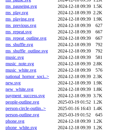
ms_pauseing.svg
2024-12-18 09:39
1.5K
ms_play.svg
2024-12-18 09:39
2.2K
ms_playing.svg
2024-12-18 09:39
1.9K
ms_previous.svg
2024-12-18 09:39
627
ms_repeat.svg
2024-12-18 09:39
667
ms_repeat_outline.svg
2024-12-18 09:39
667
ms_shuffle.svg
2024-12-18 09:39
792
ms_shuffle_outline.svg
2024-12-18 09:39
792
music.svg
2024-12-18 09:39
581
music_note.svg
2024-12-18 09:39
2.8K
music_white.svg
2024-12-18 09:39
576
national_hornor_soci..>
2024-12-18 09:39
2.3K
new.svg
2024-12-18 09:39
1.9K
new_white.svg
2024-12-18 09:39
1.8K
payment_success.svg
2024-12-18 09:39
3.7K
people-outline.svg
2025-03-19 01:52
1.2K
person-circle-outlin..>
2025-01-16 16:43
1.4K
person-outline.svg
2025-03-19 01:52
645
phone.svg
2024-12-18 09:39
1.2K
phone_white.svg
2024-12-18 09:39
1.2K