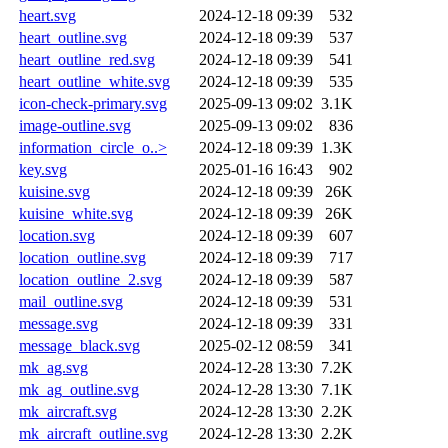
heart.svg
2024-12-18 09:39
532
heart_outline.svg
2024-12-18 09:39
537
heart_outline_red.svg
2024-12-18 09:39
541
heart_outline_white.svg
2024-12-18 09:39
535
icon-check-primary.svg
2025-09-13 09:02
3.1K
image-outline.svg
2025-09-13 09:02
836
information_circle_o..>
2024-12-18 09:39
1.3K
key.svg
2025-01-16 16:43
902
kuisine.svg
2024-12-18 09:39
26K
kuisine_white.svg
2024-12-18 09:39
26K
location.svg
2024-12-18 09:39
607
location_outline.svg
2024-12-18 09:39
717
location_outline_2.svg
2024-12-18 09:39
587
mail_outline.svg
2024-12-18 09:39
531
message.svg
2024-12-18 09:39
331
message_black.svg
2025-02-12 08:59
341
mk_ag.svg
2024-12-28 13:30
7.2K
mk_ag_outline.svg
2024-12-28 13:30
7.1K
mk_aircraft.svg
2024-12-28 13:30
2.2K
mk_aircraft_outline.svg
2024-12-28 13:30
2.2K