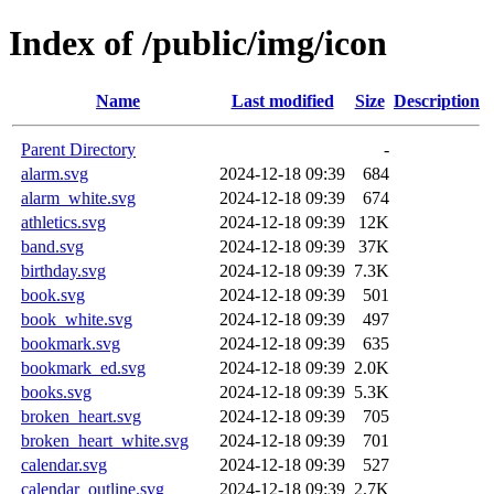
Index of /public/img/icon
Name
Last modified
Size
Description
Parent Directory
-
alarm.svg
2024-12-18 09:39
684
alarm_white.svg
2024-12-18 09:39
674
athletics.svg
2024-12-18 09:39
12K
band.svg
2024-12-18 09:39
37K
birthday.svg
2024-12-18 09:39
7.3K
book.svg
2024-12-18 09:39
501
book_white.svg
2024-12-18 09:39
497
bookmark.svg
2024-12-18 09:39
635
bookmark_ed.svg
2024-12-18 09:39
2.0K
books.svg
2024-12-18 09:39
5.3K
broken_heart.svg
2024-12-18 09:39
705
broken_heart_white.svg
2024-12-18 09:39
701
calendar.svg
2024-12-18 09:39
527
calendar_outline.svg
2024-12-18 09:39
2.7K