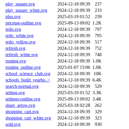
play_square.svg
2024-12-18 09:39
237
play_square_white.svg
2024-12-18 09:39
233
plus.svg
2025-03-19 01:52
239
pricetag-outline.svg
2025-09-13 09:02
1.2K
redo.svg
2024-12-18 09:39
797
redo_white.svg
2024-12-18 09:39
795
redo_yellow.svg
2024-12-18 09:39
517
refresh.svg
2024-12-18 09:39
752
refresh_white.svg
2024-12-18 09:39
748
routing.svg
2024-12-18 09:39
1.0K
routing_outline.svg
2025-01-07 15:06
1.0K
school_science_club.svg
2024-12-18 09:39
10K
schools_build_yearbo..>
2024-12-18 09:39
6.4K
search-normal.svg
2024-12-18 09:39
529
setting.svg
2025-03-19 01:52
3.3K
settings-outline.svg
2025-09-13 09:02
3.4K
share_arrow.svg
2025-03-18 02:28
262
shopping_cart.svg
2024-12-18 09:39
329
shopping_cart_white.svg
2024-12-18 09:39
323
sold.svg
2024-12-18 09:39
930