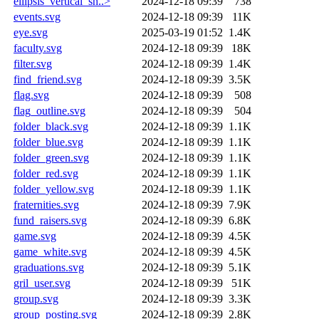
ellipsis_vertical_sh..>
2024-12-18 09:39
738
events.svg
2024-12-18 09:39
11K
eye.svg
2025-03-19 01:52
1.4K
faculty.svg
2024-12-18 09:39
18K
filter.svg
2024-12-18 09:39
1.4K
find_friend.svg
2024-12-18 09:39
3.5K
flag.svg
2024-12-18 09:39
508
flag_outline.svg
2024-12-18 09:39
504
folder_black.svg
2024-12-18 09:39
1.1K
folder_blue.svg
2024-12-18 09:39
1.1K
folder_green.svg
2024-12-18 09:39
1.1K
folder_red.svg
2024-12-18 09:39
1.1K
folder_yellow.svg
2024-12-18 09:39
1.1K
fraternities.svg
2024-12-18 09:39
7.9K
fund_raisers.svg
2024-12-18 09:39
6.8K
game.svg
2024-12-18 09:39
4.5K
game_white.svg
2024-12-18 09:39
4.5K
graduations.svg
2024-12-18 09:39
5.1K
gril_user.svg
2024-12-18 09:39
51K
group.svg
2024-12-18 09:39
3.3K
group_posting.svg
2024-12-18 09:39
2.8K